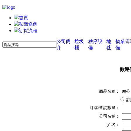
首頁
私隱條例
訂貨流程
公司簡
垃圾
秩序設
地
物業管
介
桶
備
毯
備
歡迎
商品名稱：
90
訂購/查詢數量：
公司名稱：
姓名：